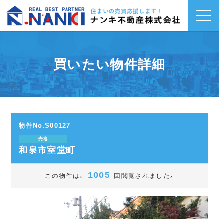
toggl
navig
買いたい物件詳細
物件No.S00127
売地
和泉市室堂町
1005
この物件は､
回閲覧されました｡