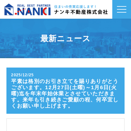
toggl
navig
最新ニュース
2025/12/25
平素は格別のお引き立てを賜りありがとう
ございます。12月27日(土曜)～1月6日(火
曜)迄を年末年始休業とさせていただきま
す。来年も引き続きご愛顧の程、何卒宜し
くお願い申し上げます。