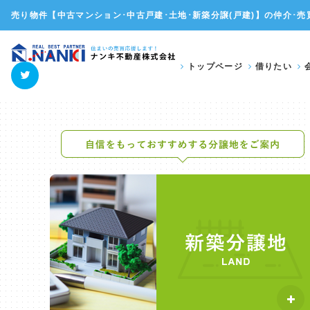
売り物件【中古マンション･中古戸建･土地･新築分譲(戸建)】の仲介･売
トップページ
借りたい